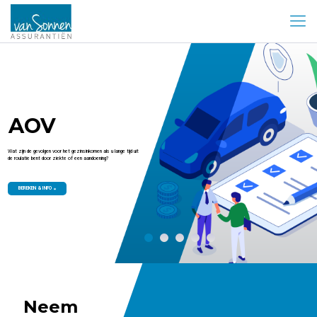
AOV
Wat zijn de gevolgen voor het gezinsinkomen als u lange tijd uit
de roulatie bent door ziekte of een aandoening?
BEREKEN & INFO
Neem