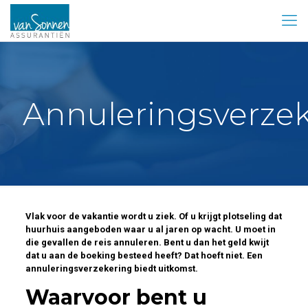
Annuleringsverze
Vlak voor de vakantie wordt u ziek. Of u krijgt plotseling dat
huurhuis aangeboden waar u al jaren op wacht. U moet in
die gevallen de reis annuleren. Bent u dan het geld kwijt
dat u aan de boeking besteed heeft? Dat hoeft niet. Een
annuleringsverzekering biedt uitkomst.
Waarvoor bent u