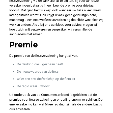
fietsverzekering via de winkelier af te sluiten. Bij veel van deze
verzekeringen betaalt u in een keer de premie voor drie jaar
vooruit. Dat geld bent u kwijt, ook wanneer uw fiets al een week
later gestolen wordt. Ook krijgt u vaak geen geld uitgekeerd,
maar mag u een nieuwe fiets uitzoeken bij dezelfde winkelier. Wij
werken anders. Als u bij ons aanklopt voor advies, vragen wij
hoe u zich wilt verzekeren en vergelijken wij verschillende
aanbieders met elkaar.
Premie
De premie van de fietsverzekering hangt af van:
De dekking die u gekozen heeft
De nieuwwaarde van de fiets
Of er een anti-diefstalchip op de fiets zit
De regio waar u woont
Uit onderzoek van de Consumentenbond is gebleken dat de
premies voor fietsverzekeringen onderling enorm verschillen. De
ene verzekering kan wel 6 keer zo duur zijn als de andere. Laat u
dus adviseren.