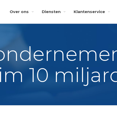
Over ons
Diensten
Klantenservice
 ondernemers
im 10 miljard