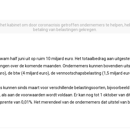
 het kabinet om door coronacrisis getroffen ondernemers te helpen, h
betaling van belastingen gekregen.
wam half juni uit op ruim 10 miljard euro. Het totaalbedrag aan uitgeste
tingen over de komende maanden. Ondernemers kunnen bovendien uitstel 
euro), de btw (4 miljard euro), de vennootschapsbelasting (1,5 miljard 
 kunnen sinds maart voor verschillende belastingsoorten, bijvoorbeeld v
r, als aan de voorwaarden wordt voldaan. Er kan nog tot 1 oktober van di
gsrente van 0,01%. Het merendeel van de ondernemers dat uitstel van b