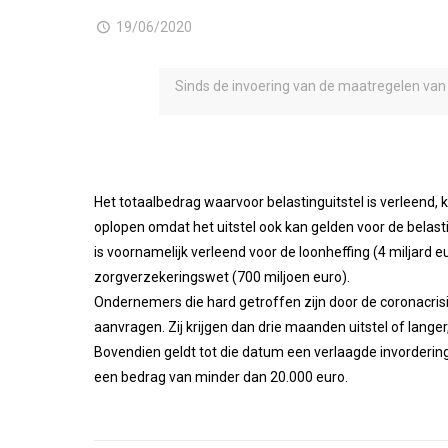
19/06/2020
Sinds de invoering van de maatregelen van
Het totaalbedrag waarvoor belastinguitstel is verleend, k
oplopen omdat het uitstel ook kan gelden voor de belas
is voornamelijk verleend voor de loonheffing (4 miljard 
zorgverzekeringswet (700 miljoen euro).
Ondernemers die hard getroffen zijn door de coronacrisis
aanvragen. Zij krijgen dan drie maanden uitstel of lange
Bovendien geldt tot die datum een verlaagde invorderin
een bedrag van minder dan 20.000 euro.