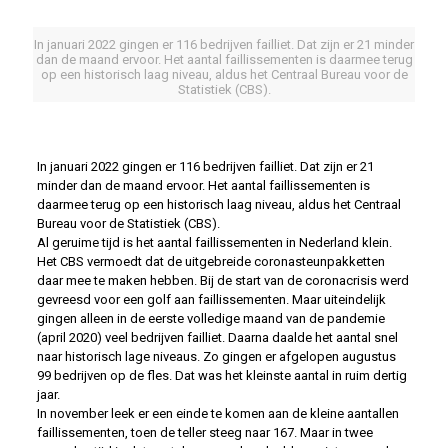
In januari 2022 gingen er 116 bedrijven failliet. Dat zijn er 21 minder
dan de maand ervoor. Het aantal faillissementen is daarmee terug
op een historisch laag niveau, aldus het Centraal Bureau voor de
Statistiek (CBS).
In januari 2022 gingen er 116 bedrijven failliet. Dat zijn er 21
minder dan de maand ervoor. Het aantal faillissementen is
daarmee terug op een historisch laag niveau, aldus het Centraal
Bureau voor de Statistiek (CBS).
Al geruime tijd is het aantal faillissementen in Nederland klein.
Het CBS vermoedt dat de uitgebreide coronasteunpakketten
daar mee te maken hebben. Bij de start van de coronacrisis werd
gevreesd voor een golf aan faillissementen. Maar uiteindelijk
gingen alleen in de eerste volledige maand van de pandemie
(april 2020) veel bedrijven failliet. Daarna daalde het aantal snel
naar historisch lage niveaus. Zo gingen er afgelopen augustus
99 bedrijven op de fles. Dat was het kleinste aantal in ruim dertig
jaar.
In november leek er een einde te komen aan de kleine aantallen
faillissementen, toen de teller steeg naar 167. Maar in twee