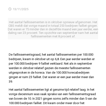
13/11/2025
Het aantal faillissementen is in oktober opnieuw afgenomen. Het
CBS meldt dat vorige maand in totaal 253 bedrijven failliet gingen.
Dat waren er 75 minder dan in dezelfde maand een jaar eerder, een
daling van 23 procent. Ten opzichte van september nam het aantal
faillissementen met 8 procent af.
De faillissementsgraad, het aantal faillissementen per 100.000
bedrijven, kwam in oktober uit op 6,8. Een jaar eerder werden er
per 100.000 bedrijven 9 failliet verklaard. Net als in september
werden in oktober relatief gezien de meeste faillissementen
uitgesproken in de horeca. Van de 100.000 horecabedrijven
gingen er ruim 23 failliet. Dat waren er een jaar eerder meer dan
39.
Het aantal faillissementen ligt al geruime tijd relatief laag. In het
vorige decennium was vaak sprake van een faillissementsgraad
van boven de 10. In 2021 gingen soms zelfs minder dan 5 van de
100.000 bedrijven failliet. Dit kwam onder meer door het