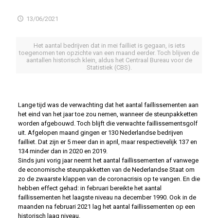
13/06/2021
Het aantal bedrijven dat in mei failliet is gegaan, is iets
toegenomen ten opzichte van een maand eerder. Toch blijven de
aantallen historisch klein, aldus het Centraal Bureau voor de
Statistiek (CBS).
Lange tijd was de verwachting dat het aantal faillissementen aan
het eind van het jaar toe zou nemen, wanneer de steunpakketten
worden afgebouwd. Toch blijft die verwachte faillissementsgolf
uit. Afgelopen maand gingen er 130 Nederlandse bedrijven
failliet. Dat zijn er 5 meer dan in april, maar respectievelijk 137 en
134 minder dan in 2020 en 2019.
Sinds juni vorig jaar neemt het aantal faillissementen af vanwege
de economische steunpakketten van de Nederlandse Staat om
zo de zwaarste klappen van de coronacrisis op te vangen. En die
hebben effect gehad: in februari bereikte het aantal
faillissementen het laagste niveau na december 1990. Ook in de
maanden na februari 2021 lag het aantal faillissementen op een
historisch laag niveau.