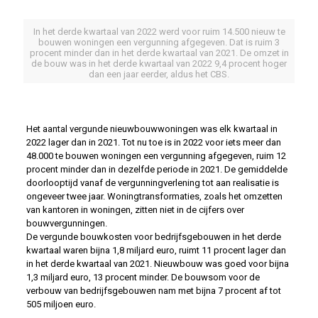
In het derde kwartaal van 2022 werd voor ruim 14.500 nieuw te
bouwen woningen een vergunning afgegeven. Dat is ruim 3
procent minder dan in het derde kwartaal van 2021. De omzet in
de bouw was in het derde kwartaal van 2022 9,4 procent hoger
dan een jaar eerder, aldus het CBS.
Het aantal vergunde nieuwbouwwoningen was elk kwartaal in
2022 lager dan in 2021. Tot nu toe is in 2022 voor iets meer dan
48.000 te bouwen woningen een vergunning afgegeven, ruim 12
procent minder dan in dezelfde periode in 2021. De gemiddelde
doorlooptijd vanaf de vergunningverlening tot aan realisatie is
ongeveer twee jaar. Woningtransformaties, zoals het omzetten
van kantoren in woningen, zitten niet in de cijfers over
bouwvergunningen.
De vergunde bouwkosten voor bedrijfsgebouwen in het derde
kwartaal waren bijna 1,8 miljard euro, ruimt 11 procent lager dan
in het derde kwartaal van 2021. Nieuwbouw was goed voor bijna
1,3 miljard euro, 13 procent minder. De bouwsom voor de
verbouw van bedrijfsgebouwen nam met bijna 7 procent af tot
505 miljoen euro.