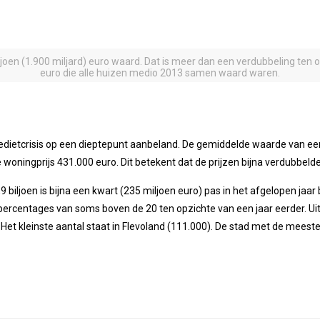
ljoen (1.900 miljard) euro waard. Dat is meer dan een verdubbeling ten 
euro die alle huizen medio 2013 samen waard waren.
edietcrisis op een dieptepunt aanbeland. De gemiddelde waarde van ee
woningprijs 431.000 euro. Dit betekent dat de prijzen bijna verdubbelden
biljoen is bijna een kwart (235 miljoen euro) pas in het afgelopen jaar 
centages van soms boven de 20 ten opzichte van een jaar eerder. Uit 
 Het kleinste aantal staat in Flevoland (111.000). De stad met de mees