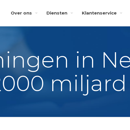
Over ons
Diensten
Klantenservice
ningen in N
2000 miljar