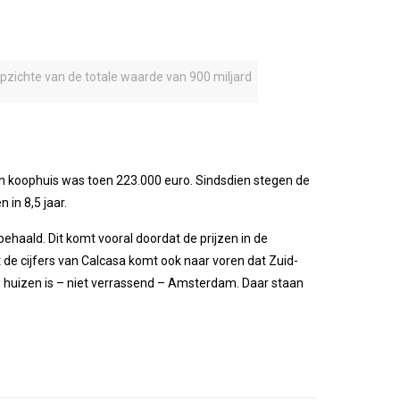
opzichte van de totale waarde van 900 miljard
n koophuis was toen 223.000 euro. Sindsdien stegen de
 in 8,5 jaar.
behaald. Dit komt vooral doordat de prijzen in de
de cijfers van Calcasa komt ook naar voren dat Zuid-
te huizen is – niet verrassend – Amsterdam. Daar staan