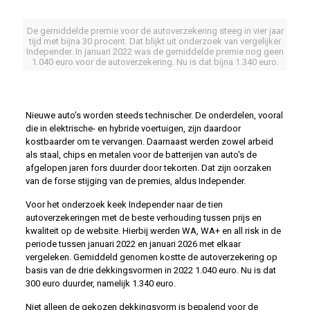
De gemiddelde premie voor de autoverzekering steeg in vier jaar
tijd met bijna 30 procent. Dat blijkt uit onderzoek van vergelijker
Independer. In januari 2022 was de gemiddelde premie nog geen
1.040 euro voor de autoverzekering. Nu is dat bijna 1.340 euro.
Nieuwe auto’s worden steeds technischer. De onderdelen, vooral
die in elektrische- en hybride voertuigen, zijn daardoor
kostbaarder om te vervangen. Daarnaast werden zowel arbeid
als staal, chips en metalen voor de batterijen van auto's de
afgelopen jaren fors duurder door tekorten. Dat zijn oorzaken
van de forse stijging van de premies, aldus Independer.
Voor het onderzoek keek Independer naar de tien
autoverzekeringen met de beste verhouding tussen prijs en
kwaliteit op de website. Hierbij werden WA, WA+ en all risk in de
periode tussen januari 2022 en januari 2026 met elkaar
vergeleken. Gemiddeld genomen kostte de autoverzekering op
basis van de drie dekkingsvormen in 2022 1.040 euro. Nu is dat
300 euro duurder, namelijk 1.340 euro.
Niet alleen de gekozen dekkingsvorm is bepalend voor de