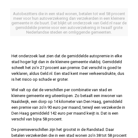
Autobezitters die in een stad wonen, betalen tot wel 58 procent
meer voor hun autoverzekering dan verzekerden in een kleinere
gemeente in de buurt. Dat blijkt uit onderzoek van Geld.nl naar de
gemiddelde premie voor een autoverzekering in twaalf grote
Nederlandse steden en omliggende gemeenten.
Het onderzoek laat zien dat de gemiddelde autopremie in elke
stad hoger ligt dan in de kleinere gemeente vlakbij. Gemiddeld
scheelt het zo’n 27 procent aan premie. Dat verschil is goed te
verklaren, aldus Geld.nl. Een stad kent meer verkeersdrukte, dus
is het risico op schade er groter.
Wel valt op dat de verschillen per combinatie van stad en
kleinere gemeente erg uiteenlopen. Zo betaalt een inwoner van
Naaldwijk, een dorp op 14 kilometer van Den Haag, gemiddeld
een premie van zo’n 90 euro per maand, terwijl een verzekerde in
Den Haag gemiddeld 142 euro per maand kwijt is. Dat is een
verschil van bijna 58 procent.
De premieverschillen zijn het grootst in de Randstad. Daar
betalen verzekerden die in een stad wonen zo’n 38 tot 58 procent