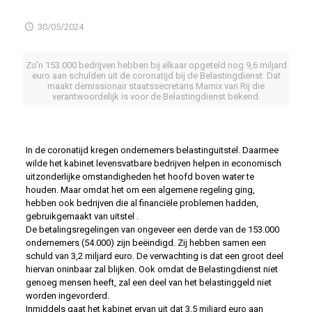
30/05/2024
Zo'n 153.000 bedrijven hebben bij elkaar opgeteld nog 9,6 miljard
euro aan schulden uit de coronatijd bij de Belastingdienst. Dat
maakt demissionair staatssecretaris Marnix van Rij die
verantwoordelijk is voor de Belastingdienst bekend.
In de coronatijd kregen ondernemers belastinguitstel. Daarmee
wilde het kabinet levensvatbare bedrijven helpen in economisch
uitzonderlijke omstandigheden het hoofd boven water te
houden. Maar omdat het om een algemene regeling ging,
hebben ook bedrijven die al financiële problemen hadden,
gebruikgemaakt van uitstel .
De betalingsregelingen van ongeveer een derde van de 153.000
ondernemers (54.000) zijn beëindigd. Zij hebben samen een
schuld van 3,2 miljard euro. De verwachting is dat een groot deel
hiervan oninbaar zal blijken. Ook omdat de Belastingdienst niet
genoeg mensen heeft, zal een deel van het belastinggeld niet
worden ingevorderd.
Inmiddels gaat het kabinet ervan uit dat 3,5 miljard euro aan