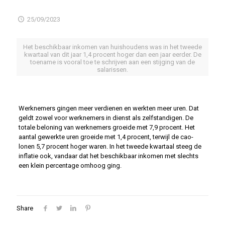
25/09/2023
Het beschikbaar inkomen van huishoudens was in het tweede
kwartaal van dit jaar 1,4 procent hoger dan een jaar eerder. De
toename is vooral toe te schrijven aan een stijging van de
salarissen.
Werknemers gingen meer verdienen en werkten meer uren. Dat
geldt zowel voor werknemers in dienst als zelfstandigen. De
totale beloning van werknemers groeide met 7,9 procent. Het
aantal gewerkte uren groeide met 1,4 procent, terwijl de cao-
lonen 5,7 procent hoger waren. In het tweede kwartaal steeg de
inflatie ook, vandaar dat het beschikbaar inkomen met slechts
een klein percentage omhoog ging.
Share