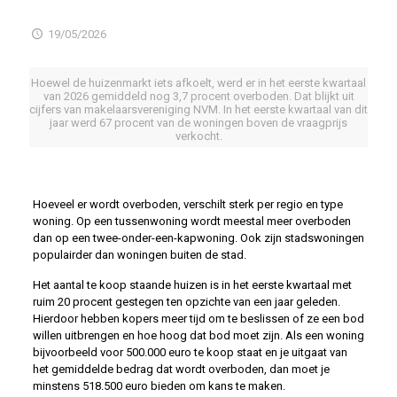
19/05/2026
Hoewel de huizenmarkt iets afkoelt, werd er in het eerste kwartaal
van 2026 gemiddeld nog 3,7 procent overboden. Dat blijkt uit
cijfers van makelaarsvereniging NVM. In het eerste kwartaal van dit
jaar werd 67 procent van de woningen boven de vraagprijs
verkocht.
Hoeveel er wordt overboden, verschilt sterk per regio en type
woning. Op een tussenwoning wordt meestal meer overboden
dan op een twee-onder-een-kapwoning. Ook zijn stadswoningen
populairder dan woningen buiten de stad.
Het aantal te koop staande huizen is in het eerste kwartaal met
ruim 20 procent gestegen ten opzichte van een jaar geleden.
Hierdoor hebben kopers meer tijd om te beslissen of ze een bod
willen uitbrengen en hoe hoog dat bod moet zijn. Als een woning
bijvoorbeeld voor 500.000 euro te koop staat en je uitgaat van
het gemiddelde bedrag dat wordt overboden, dan moet je
minstens 518.500 euro bieden om kans te maken.