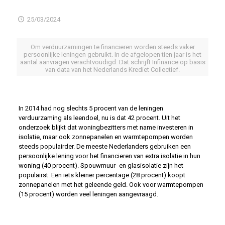
25/03/2024
Om verduurzamingen te financieren worden steeds vaker
persoonlijke leningen gebruikt. In de afgelopen tien jaar is het
aantal aanvragen verachtvoudigd. Dat schrijft Infinance op basis
van data van het Nederlands Krediet Collectief.
In 2014 had nog slechts 5 procent van de leningen
verduurzaming als leendoel, nu is dat 42 procent. Uit het
onderzoek blijkt dat woningbezitters met name investeren in
isolatie, maar ook zonnepanelen en warmtepompen worden
steeds populairder. De meeste Nederlanders gebruiken een
persoonlijke lening voor het financieren van extra isolatie in hun
woning (40 procent). Spouwmuur- en glasisolatie zijn het
populairst. Een iets kleiner percentage (28 procent) koopt
zonnepanelen met het geleende geld. Ook voor warmtepompen
(15 procent) worden veel leningen aangevraagd.