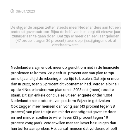
08/01/2023
De stijgende prijzen zetten steeds meer Nederlanders aan tot een
ander uitgavenpatroon. Bijna de helft van hen zegt dit nieuwe jaar
zuiniger aan te gaan doen. Dat zijn er meer dan een jaar geleden
(47 procent tegen 36 procent) toen de prijsstijgingen ook al
zichtbaar waren.
Nederlanders zijn er ook meer op gericht om niet in de financiële
problemen te komen. Zo geeft 30 procent aan van plan te zijn
om dit jaar altijd de rekeningen op tijd te betalen. Dat zijn er meer
dan in 2022, toen 25 procent dit voornemen had. Verder is bijna 1
op de 4 Nederlanders van plan om in 2023 niet (meer) rood te
staan. Dit zijn enkele conclusies uit een enquête onder 1.004
Nederlanders in opdracht van platform Wijzer in geldzaken.
Ook zeggen meer mensen dan vorig jaar (43 procent tegen 38
procent) van plan te zijn om minder onnodige uitgaven te doen
en met minder spullen te willen leven (23 procent tegen 19
procent vorig jaar). Verder willen mensen liever bezuinigen dan
hun buffer aanspreken. Het aantal mensen dat voldoende heeft