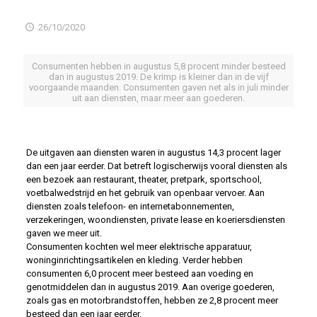
26/10/2020
Consumenten hebben in augustus 5,8 procent minder besteed
dan in augustus 2019. De krimp is kleiner dan in de vijf
voorgaande maanden. Consumenten gaven net als in juli minder
uit aan diensten, maar meer aan goederen.
De uitgaven aan diensten waren in augustus 14,3 procent lager
dan een jaar eerder. Dat betreft logischerwijs vooral diensten als
een bezoek aan restaurant, theater, pretpark, sportschool,
voetbalwedstrijd en het gebruik van openbaar vervoer. Aan
diensten zoals telefoon- en internetabonnementen,
verzekeringen, woondiensten, private lease en koeriersdiensten
gaven we meer uit.
Consumenten kochten wel meer elektrische apparatuur,
woninginrichtingsartikelen en kleding. Verder hebben
consumenten 6,0 procent meer besteed aan voeding en
genotmiddelen dan in augustus 2019. Aan overige goederen,
zoals gas en motorbrandstoffen, hebben ze 2,8 procent meer
besteed dan een jaar eerder.