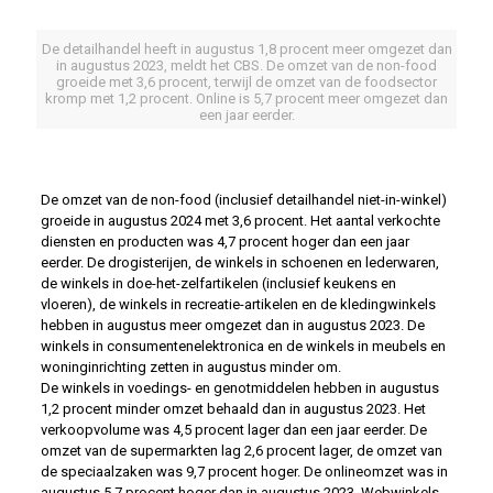
De detailhandel heeft in augustus 1,8 procent meer omgezet dan
in augustus 2023, meldt het CBS. De omzet van de non-food
groeide met 3,6 procent, terwijl de omzet van de foodsector
kromp met 1,2 procent. Online is 5,7 procent meer omgezet dan
een jaar eerder.
De omzet van de non-food (inclusief detailhandel niet-in-winkel)
groeide in augustus 2024 met 3,6 procent. Het aantal verkochte
diensten en producten was 4,7 procent hoger dan een jaar
eerder. De drogisterijen, de winkels in schoenen en lederwaren,
de winkels in doe-het-zelfartikelen (inclusief keukens en
vloeren), de winkels in recreatie-artikelen en de kledingwinkels
hebben in augustus meer omgezet dan in augustus 2023. De
winkels in consumentenelektronica en de winkels in meubels en
woninginrichting zetten in augustus minder om.
De winkels in voedings- en genotmiddelen hebben in augustus
1,2 procent minder omzet behaald dan in augustus 2023. Het
verkoopvolume was 4,5 procent lager dan een jaar eerder. De
omzet van de supermarkten lag 2,6 procent lager, de omzet van
de speciaalzaken was 9,7 procent hoger. De onlineomzet was in
augustus 5,7 procent hoger dan in augustus 2023. Webwinkels