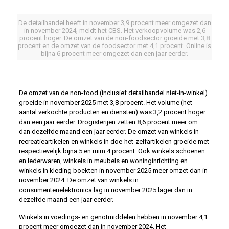
De detailhandel heeft in november 3,9 procent meer omgezet dan
in november 2024, meldt het CBS. Het verkoopvolume was 2,6
procent hoger. De omzet van de non-foodsector groeide met 3,8
procent en de omzet van de foodsector met 4,1 procent. Online is
bijna 6 procent meer omgezet dan een jaar eerder.
De omzet van de non-food (inclusief detailhandel niet-in-winkel)
groeide in november 2025 met 3,8 procent. Het volume (het
aantal verkochte producten en diensten) was 3,2 procent hoger
dan een jaar eerder. Drogisterijen zetten 8,6 procent meer om
dan dezelfde maand een jaar eerder. De omzet van winkels in
recreatieartikelen en winkels in doe-het-zelfartikelen groeide met
respectievelijk bijna 5 en ruim 4 procent. Ook winkels schoenen
en lederwaren, winkels in meubels en woninginrichting en
winkels in kleding boekten in november 2025 meer omzet dan in
november 2024. De omzet van winkels in
consumentenelektronica lag in november 2025 lager dan in
dezelfde maand een jaar eerder.
Winkels in voedings- en genotmiddelen hebben in november 4,1
procent meer omgezet dan in november 2024. Het