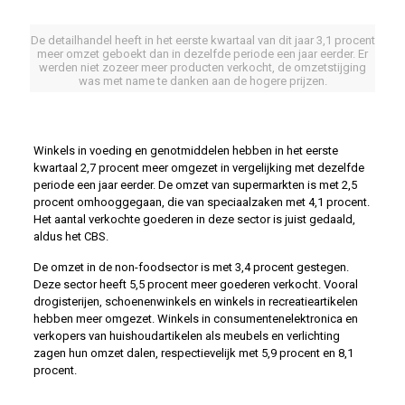
De detailhandel heeft in het eerste kwartaal van dit jaar 3,1 procent
meer omzet geboekt dan in dezelfde periode een jaar eerder. Er
werden niet zozeer meer producten verkocht, de omzetstijging
was met name te danken aan de hogere prijzen.
Winkels in voeding en genotmiddelen hebben in het eerste
kwartaal 2,7 procent meer omgezet in vergelijking met dezelfde
periode een jaar eerder. De omzet van supermarkten is met 2,5
procent omhooggegaan, die van speciaalzaken met 4,1 procent.
Het aantal verkochte goederen in deze sector is juist gedaald,
aldus het CBS.
De omzet in de non-foodsector is met 3,4 procent gestegen.
Deze sector heeft 5,5 procent meer goederen verkocht. Vooral
drogisterijen, schoenenwinkels en winkels in recreatieartikelen
hebben meer omgezet. Winkels in consumentenelektronica en
verkopers van huishoudartikelen als meubels en verlichting
zagen hun omzet dalen, respectievelijk met 5,9 procent en 8,1
procent.