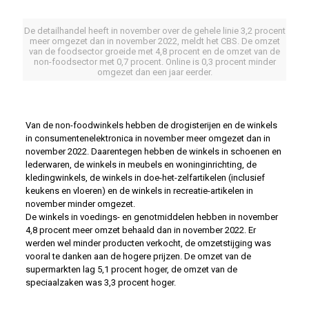
De detailhandel heeft in november over de gehele linie 3,2 procent
meer omgezet dan in november 2022, meldt het CBS. De omzet
van de foodsector groeide met 4,8 procent en de omzet van de
non-foodsector met 0,7 procent. Online is 0,3 procent minder
omgezet dan een jaar eerder.
Van de non-foodwinkels hebben de drogisterijen en de winkels
in consumentenelektronica in november meer omgezet dan in
november 2022. Daarentegen hebben de winkels in schoenen en
lederwaren, de winkels in meubels en woninginrichting, de
kledingwinkels, de winkels in doe-het-zelfartikelen (inclusief
keukens en vloeren) en de winkels in recreatie-artikelen in
november minder omgezet.
De winkels in voedings- en genotmiddelen hebben in november
4,8 procent meer omzet behaald dan in november 2022. Er
werden wel minder producten verkocht, de omzetstijging was
vooral te danken aan de hogere prijzen. De omzet van de
supermarkten lag 5,1 procent hoger, de omzet van de
speciaalzaken was 3,3 procent hoger.