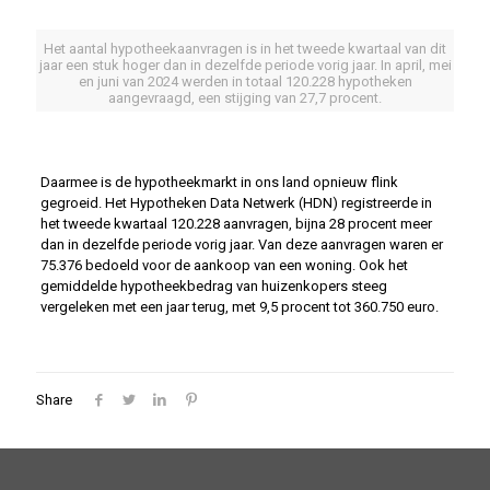
Het aantal hypotheekaanvragen is in het tweede kwartaal van dit
jaar een stuk hoger dan in dezelfde periode vorig jaar. In april, mei
en juni van 2024 werden in totaal 120.228 hypotheken
aangevraagd, een stijging van 27,7 procent.
Daarmee is de hypotheekmarkt in ons land opnieuw flink
gegroeid. Het Hypotheken Data Netwerk (HDN) registreerde in
het tweede kwartaal 120.228 aanvragen, bijna 28 procent meer
dan in dezelfde periode vorig jaar. Van deze aanvragen waren er
75.376 bedoeld voor de aankoop van een woning. Ook het
gemiddelde hypotheekbedrag van huizenkopers steeg
vergeleken met een jaar terug, met 9,5 procent tot 360.750 euro.
Share