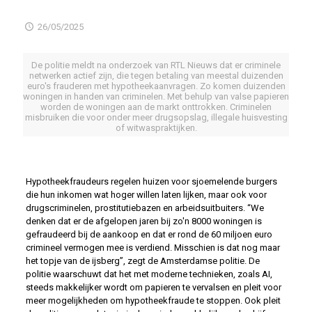
26/05/2025
De politie meldt na onderzoek van RTL Nieuws dat er criminele
netwerken actief zijn, die tegen betaling van meestal duizenden
euro's frauderen met hypotheekaanvragen. Zo komen duizenden
woningen in handen van criminelen. Met behulp van valse papieren
worden de woningen aan de markt onttrokken. Criminelen
misbruiken die voor onder meer drugsopslag, illegale huisvesting
of witwaspraktijken.
Hypotheekfraudeurs regelen huizen voor sjoemelende burgers
die hun inkomen wat hoger willen laten lijken, maar ook voor
drugscriminelen, prostitutiebazen en arbeidsuitbuiters. “We
denken dat er de afgelopen jaren bij zo'n 8000 woningen is
gefraudeerd bij de aankoop en dat er rond de 60 miljoen euro
crimineel vermogen mee is verdiend. Misschien is dat nog maar
het topje van de ijsberg”, zegt de Amsterdamse politie. De
politie waarschuwt dat het met moderne technieken, zoals AI,
steeds makkelijker wordt om papieren te vervalsen en pleit voor
meer mogelijkheden om hypotheekfraude te stoppen. Ook pleit