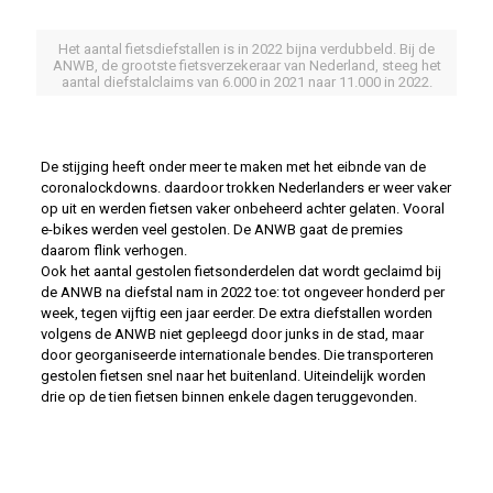
Het aantal fietsdiefstallen is in 2022 bijna verdubbeld. Bij de
ANWB, de grootste fietsverzekeraar van Nederland, steeg het
aantal diefstalclaims van 6.000 in 2021 naar 11.000 in 2022.
De stijging heeft onder meer te maken met het eibnde van de
coronalockdowns. daardoor trokken Nederlanders er weer vaker
op uit en werden fietsen vaker onbeheerd achter gelaten. Vooral
e-bikes werden veel gestolen. De ANWB gaat de premies
daarom flink verhogen.
Ook het aantal gestolen fietsonderdelen dat wordt geclaimd bij
de ANWB na diefstal nam in 2022 toe: tot ongeveer honderd per
week, tegen vijftig een jaar eerder. De extra diefstallen worden
volgens de ANWB niet gepleegd door junks in de stad, maar
door georganiseerde internationale bendes. Die transporteren
gestolen fietsen snel naar het buitenland. Uiteindelijk worden
drie op de tien fietsen binnen enkele dagen teruggevonden.