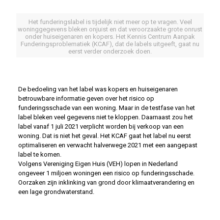
Het funderingslabel is tijdelijk niet meer op te vragen. Veel
woninggegevens bleken onjuist en dat veroorzaakte grote onrust
onder huiseigenaren en kopers. Het Kennis Centrum Aanpak
Funderingsproblematiek (KCAF), dat de labels uitgeeft, gaat nu
eerst verder onderzoek doen.
De bedoeling van het label was kopers en huiseigenaren
betrouwbare informatie geven over het risico op
funderingsschade van een woning. Maar in de testfase van het
label bleken veel gegevens niet te kloppen. Daarnaast zou het
label vanaf 1 juli 2021 verplicht worden bij verkoop van een
woning. Dat is niet het geval. Het KCAF gaat het label nu eerst
optimaliseren en verwacht halverwege 2021 met een aangepast
label te komen.
Volgens Vereniging Eigen Huis (VEH) lopen in Nederland
ongeveer 1 miljoen woningen een risico op funderingsschade.
Oorzaken zijn inklinking van grond door klimaatverandering en
een lage grondwaterstand.