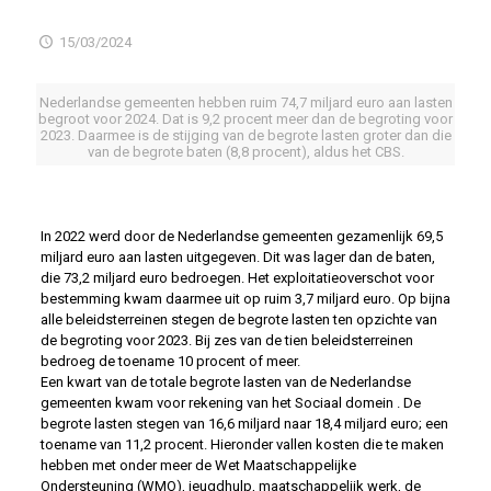
15/03/2024
Nederlandse gemeenten hebben ruim 74,7 miljard euro aan lasten
begroot voor 2024. Dat is 9,2 procent meer dan de begroting voor
2023. Daarmee is de stijging van de begrote lasten groter dan die
van de begrote baten (8,8 procent), aldus het CBS.
In 2022 werd door de Nederlandse gemeenten gezamenlijk 69,5
miljard euro aan lasten uitgegeven. Dit was lager dan de baten,
die 73,2 miljard euro bedroegen. Het exploitatieoverschot voor
bestemming kwam daarmee uit op ruim 3,7 miljard euro. Op bijna
alle beleidsterreinen stegen de begrote lasten ten opzichte van
de begroting voor 2023. Bij zes van de tien beleidsterreinen
bedroeg de toename 10 procent of meer.
Een kwart van de totale begrote lasten van de Nederlandse
gemeenten kwam voor rekening van het Sociaal domein . De
begrote lasten stegen van 16,6 miljard naar 18,4 miljard euro; een
toename van 11,2 procent. Hieronder vallen kosten die te maken
hebben met onder meer de Wet Maatschappelijke
Ondersteuning (WMO), jeugdhulp, maatschappelijk werk, de