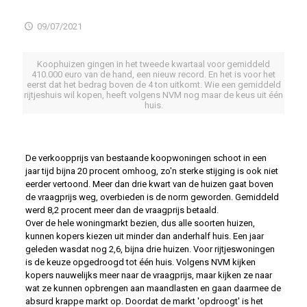
09/07/2021
Koophuizen gingen in het tweede kwartaal voor gemiddeld
410.000 euro van de hand, een nieuw record. En het is voor het
eerst dat het bedrag boven de 4 ton uitkomt. Wie een gemiddeld
rijtjeshuis wil kopen, heeft volgens NVM nog maar de keus uit één
huis.
De verkoopprijs van bestaande koopwoningen schoot in een
jaar tijd bijna 20 procent omhoog, zo'n sterke stijging is ook niet
eerder vertoond. Meer dan drie kwart van de huizen gaat boven
de vraagprijs weg, overbieden is de norm geworden. Gemiddeld
werd 8,2 procent meer dan de vraagprijs betaald.
Over de hele woningmarkt bezien, dus alle soorten huizen,
kunnen kopers kiezen uit minder dan anderhalf huis. Een jaar
geleden wasdat nog 2,6, bijna drie huizen. Voor rijtjeswoningen
is de keuze opgedroogd tot één huis. Volgens NVM kijken
kopers nauwelijks meer naar de vraagprijs, maar kijken ze naar
wat ze kunnen opbrengen aan maandlasten en gaan daarmee de
absurd krappe markt op. Doordat de markt 'opdroogt' is het