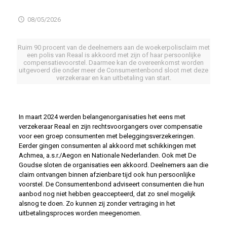
08/05/2026
Ruim 90 procent van de deelnemers aan de woekerpolisclaim met
een polis van Reaal is akkoord met zijn of haar persoonlijke
compensatievoorstel. Daarmee kan de overeenkomst worden
uitgevoerd die onder meer de Consumentenbond sloot met deze
verzekeraar en kan uitbetaling van start.
In maart 2024 werden belangenorganisaties het eens met
verzekeraar Reaal en zijn rechtsvoorgangers over compensatie
voor een groep consumenten met beleggingsverzekeringen.
Eerder gingen consumenten al akkoord met schikkingen met
Achmea, a.s.r./Aegon en Nationale Nederlanden. Ook met De
Goudse sloten de organisaties een akkoord. Deelnemers aan die
claim ontvangen binnen afzienbare tijd ook hun persoonlijke
voorstel. De Consumentenbond adviseert consumenten die hun
aanbod nog niet hebben geaccepteerd, dat zo snel mogelijk
alsnog te doen. Zo kunnen zij zonder vertraging in het
uitbetalingsproces worden meegenomen.