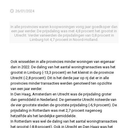
26/01/2024
In alle provincies waren koopwoningen vorig jaar goedkoper dan
een jaar eerder. De prijsdaling was met 4,8 procent het grootst in
Utrecht. Verder varieerden de prijsdalingen van 0,8 procent in
Limburg tot 4,7 procent in Noord-Holland.
Ook wisselden in alle provincies minder woningen van eigenaar
dan in 2022. De daling van het aantal woningtransacties was het
grootst in Limburg (-13,3 procent) en het kleinst in de provincie
Utrecht (-2,8 procent). Dit is het derde jaar op rij dat er in alle
provincies minder transacties werden genoteerd ten opzichte
van een jaar eerder.
In Den Haag, Amsterdam en Utrecht was de prijsdaling groter
dan gemiddeld in Nederland. De gemeente Utrecht noteerde van
de vier grootste steden de grootste prijsdaling (-6,9 procent). De
prijsdaling in Rotterdam was met 2,7 procent nagenoeg
hetzelfde als het landelijke gemiddelde.
In Rotterdam was wel de daling van het aantal woningtransacties
het grootst (-8,8 procent). Ook in Utrecht en Den Haag was het