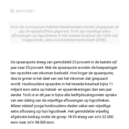
04/01/2021
Door de coronacrisis hebben Nederlanders minder uitgegeven en
zijn de spaarbuffers gegroeid. Toch zijn vrijwillige extra
aflossingen op hypotheken in het tweede kwartaal van 2020 niet
toegenomen, aldus De Nederlandsche Bank (DNB).
De spaarquote steeg van gemiddeld 25 procent in de laatste vijf
jaar naar 35 procent. Met de spaarquote worden de besparingen
ten opzichte van inkomen bedoeld. Hoe hoger de spaarquote,
des te groter is het deel van van het inkomen dat gespaard
wordt. Huishoudens spaarden in het tweede kwartaal bijna 11
miljard euro extra op betaal- en spaarrekeningen dan een jaar
eerder. Toch is er dit jaar in bijna alle leeftijdscategorieën sprake
van een daling van de vrijwillige aflossingen op hypotheken.
Alleen relatief jonge huishoudens deden vaker een vrijwillige
extra aflossing op hun hypotheek. Het gemiddelde vrijwillig
afgeloste bedrag onder de groep 18-35 steeg van zo’n 22.000
euro naar zo’n 38.000 euro.