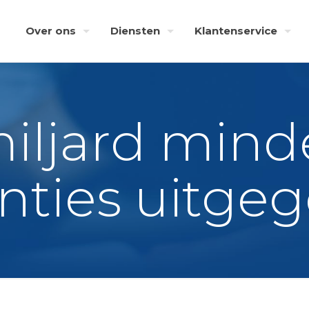
Over ons
Diensten
Klantenservice
miljard mind
nties uitge