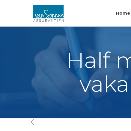
Home
Half 
vaka