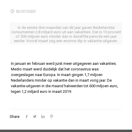
02/07/2020
In de eerste drie maanden van dit jaar gaven Nederlandse
consumenten 2,8 miljard euro uit aan vakanties. Dat is 15 procent
of 500 miljoen euro minder dan in dezelfde periode een jaar
eerder. Vooral maart zag een enorme dip in vakantie-uitgaven.
In januari en februari werd juist meer uitgegeven aan vakanties.
Medio maart werd duidelijk dat het coronavirus was
overgeslagen naar Europa. In maart gingen 1,7 miljoen
Nederlanders minder op vakantie dan in maart vorig jaar. De
vakantie-uitgaven in die maand halveerden tot 600 miljoen euro,
tegen 1,2 miljard euro in maart 2019.
Share