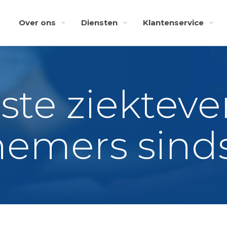
Over ons
Diensten
Klantenservice
te ziektev
emers sind