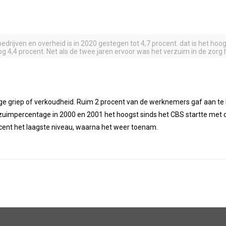
rijven en overheid is in 2020 gestegen tot 4,7 procent. dat is het hoo
g 4,4 procent. Net als de twee jaren ervoor was het verzuim in de zorg 
 griep of verkoudheid. Ruim 2 procent van de werknemers gaf aan te
rzuimpercentage in 2000 en 2001 het hoogst sinds het CBS startte met
ocent het laagste niveau, waarna het weer toenam.