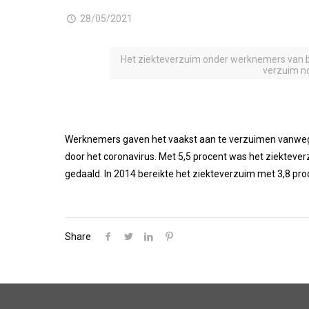
28/05/2021
Het ziekteverzuim onder werknemers van bed
verzuim no
Werknemers gaven het vaakst aan te verzuimen vanwege
door het coronavirus. Met 5,5 procent was het ziekteve
gedaald. In 2014 bereikte het ziekteverzuim met 3,8 pr
Share