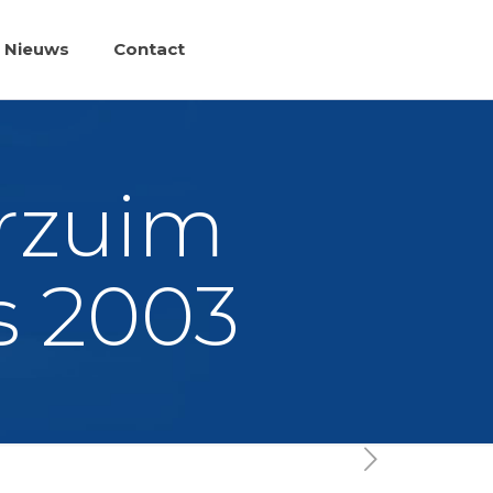
Nieuws
Contact
erzuim
s 2003