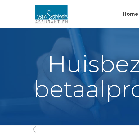
Home
Huisbez
betaalpr