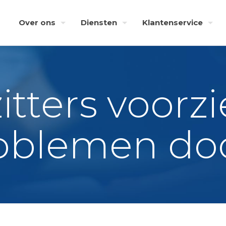
Over ons
Diensten
Klantenservice
itters voorz
oblemen do