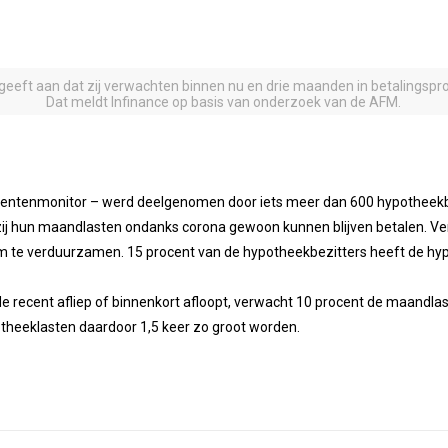
 geeft aan dat zij verwachten binnen nu en drie maanden in betalingsp
Dat meldt Infinance op basis van onderzoek van de AFM.
ntenmonitor – werd deelgenomen door iets meer dan 600 hypotheekbez
 zij hun maandlasten ondanks corona gewoon kunnen blijven betalen. Ve
om te verduurzamen. 15 procent van de hypotheekbezitters heeft de h
e recent afliep of binnenkort afloopt, verwacht 10 procent de maandlas
theeklasten daardoor 1,5 keer zo groot worden.