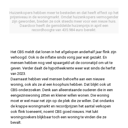
Huizenkopers hebben meer te besteden en dat heeft effect op het
prijsniveau in de woningmarkt. Omdat huizenkopers vermogender
zijn geworden, bieden ze ook steeds meer voor een nieuw huis.
Daardoor heeft de gemiddelde huizenprijs in april een
recordhoogte van 435.984 euro bereikt.
Het CBS meldt dat lonen in het afgelopen anderhalf jaar flink zijn
verhoogd. Ook is de inflatie sinds vorig jaar wat gezakt. En
mensen hebben nog veel spaargeld uit de coronatijd om uit te
geven. Verder daalt de hypotheekrente weer wat sinds de herfst
van 2023.
Daarnaast hebben veel mensen behoefte aan een nieuwe
woning, ook als ze al een koophuis hebben. Dat blijkt ook uit
CBS-onderzoeken. Denk aan alleenstaande ouderen die in een
eengezinswoning zitten en kleiner willen wonen. Die woning
moet er wel maar net zijn op de plek die ze willen. Dat ondanks
de krappe woningmarkt en recordprijzen het aantal verkopen
ook flink toeneemt, noemt CBS goed nieuws. Het lukt
woningzoekers blijkbaar toch een woning te vinden die ze
bevalt.