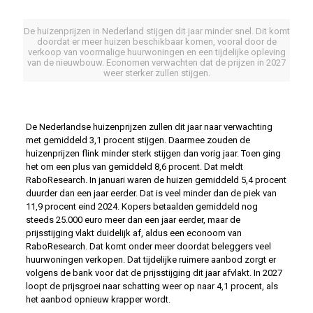
De huizenprijzen in Nederland stijgen dit jaar minder snel. Dit komt
doordat er meer huizen beschikbaar komen, vooral door de
verkoop van voormalige huurwoningen en een tijdelijke opleving
van de nieuwbouw. Economen verwachten dat de prijzen in 2027
weer sterker zullen stijgen.
De Nederlandse huizenprijzen zullen dit jaar naar verwachting
met gemiddeld 3,1 procent stijgen. Daarmee zouden de
huizenprijzen flink minder sterk stijgen dan vorig jaar. Toen ging
het om een plus van gemiddeld 8,6 procent. Dat meldt
RaboResearch. In januari waren de huizen gemiddeld 5,4 procent
duurder dan een jaar eerder. Dat is veel minder dan de piek van
11,9 procent eind 2024. Kopers betaalden gemiddeld nog
steeds 25.000 euro meer dan een jaar eerder, maar de
prijsstijging vlakt duidelijk af, aldus een econoom van
RaboResearch. Dat komt onder meer doordat beleggers veel
huurwoningen verkopen. Dat tijdelijke ruimere aanbod zorgt er
volgens de bank voor dat de prijsstijging dit jaar afvlakt. In 2027
loopt de prijsgroei naar schatting weer op naar 4,1 procent, als
het aanbod opnieuw krapper wordt.