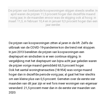
De prijzen van bestaande koopwoningen stijgen steeds sneller. In
april waren de prijzen 11,5 procent hoger dan dezelfde maand
vorig jaar, In de maanden ervoor was de stijging ook al hoog: in
maart 11,3, in februari 10,4 en in januari 9,3 procent hoger dan een
jaar eerder.
De prijzen van koopwoningen zitten al jaren in de lift. Zelfs de
uitbraak van de COVID-19-pandemie kon die trend niet stoppen.
In juni 2013 bereikten de prijzen van koopwoningen een
dieptepunt en sindsdien is er een continue stijging. In
vergelijking met het dieptepunt van bijna acht jaar geleden waren
de prijzen vorige maand gemiddeld 63,5 procent hoger.
Ook het aantal woningtransacties (18.954) was vorige maand
hoger dan in dezelfde periode vorig jaar, al gaat het hier slechts
om een kleine plus van 0,5 procent. Gemeten over de eerste vier
maanden van dit jaar zijn er wel fors meer woningen van eigenaar
veranderd: 21,5 procent meer dan in de eerste vier maanden van
2020.