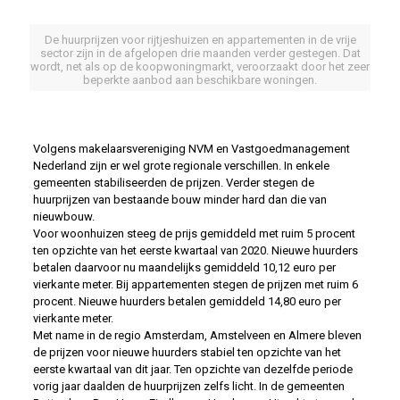
De huurprijzen voor rijtjeshuizen en appartementen in de vrije
sector zijn in de afgelopen drie maanden verder gestegen. Dat
wordt, net als op de koopwoningmarkt, veroorzaakt door het zeer
beperkte aanbod aan beschikbare woningen.
Volgens makelaarsvereniging NVM en Vastgoedmanagement
Nederland zijn er wel grote regionale verschillen. In enkele
gemeenten stabiliseerden de prijzen. Verder stegen de
huurprijzen van bestaande bouw minder hard dan die van
nieuwbouw.
Voor woonhuizen steeg de prijs gemiddeld met ruim 5 procent
ten opzichte van het eerste kwartaal van 2020. Nieuwe huurders
betalen daarvoor nu maandelijks gemiddeld 10,12 euro per
vierkante meter. Bij appartementen stegen de prijzen met ruim 6
procent. Nieuwe huurders betalen gemiddeld 14,80 euro per
vierkante meter.
Met name in de regio Amsterdam, Amstelveen en Almere bleven
de prijzen voor nieuwe huurders stabiel ten opzichte van het
eerste kwartaal van dit jaar. Ten opzichte van dezelfde periode
vorig jaar daalden de huurprijzen zelfs licht. In de gemeenten