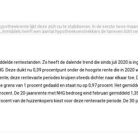
potheekrente lijkt deze zich nu te stabiliseren. In de eerste twee maan
 inmiddels heeft een aantal hypotheekverstrekkers de tarieven licht v
ddelde rentestanden. Zo heeft de dalende trend die sinds juli 2020 is in
NHG. Deze duikt nu 0,39 procentpunt onder de hoogste rente die in 2020
ente; deze rentevaste periodes kruipen steeds dichter naar elkaar toe. 
de grens van 1 procent gedaald en staat nu op 0,97 procent. Het gemi
rocent. De 20-jaarsrente met NHG bedroeg eind februari gemiddeld 1,35 
rocent van de huizenkopers kiest voor deze rentevaste periode. De 30-j