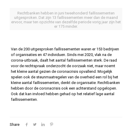
Rechtbanken hebben in juni tweehonderd faillissementen
uitgesproken. Dat zijn 13 faillissementen meer dan de maand
ervoor, maar ten opzichte van dezelfde periode vorig jaar zijn het
er 175 minder.
Van de 200 uitgesproken faillissementen waren er 153 bedrijven
of organisaties en 47 individuen. Sinds mei 2020, vlak na de
corona-uitbraak, daalt het aantal faillissementen sterk. De raad
voor de rechtspraak onderzocht de oorzaak niet, maar noemt
het kleine aantal gezien de coronacrisis opvallend. Mogelijk
spelen ook de steunmaatregelen van de overheid een rol bij het
kleine aantal faillissementen, denkt de organisatie. Rechtbanken
hebben door de coronacrisis ook een achterstand opgelopen.
Ook dat kan invloed hebben gehad op het relatief lage aantal
faillissementen.
Share