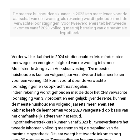
De meeste huishoudens kunnen in 2023 iets meer lenen voor de
aanschaf van een woning, als rekening wordt gehouden met de
verwachte loonstijgingen. Voor tweeverdieners telt het tweede
inkomen vanaf 2023 volledig mee bij bepaling van de maximale
hypotheek.
Verder wil het kabinet in 2024 studieschulden iets minder laten
meewegen en energiezuinigheid van de woning iets meer.
Moinister de Jonge van Volkshuisvesting: “De meeste
huishoudens kunnen volgend jaar verantwoord iets meer lenen
voor een woning. Dit komt vooral door de verwachte
loonstijgingen en koopkrachtmaatregelen.
Indien rekening wordt gehouden met de door het CPB verwachte
loonstijging van 3,7 procent en een gelijkblijvende rente, kunnen
de meeste huishoudens volgend jaar iets meer lenen. Het
kabinet heeft de leennormen voor 2023 vastgesteld op basis van
het onafhankelijk advies van het Nibud.
Hypotheekverstrekkers kunnen vanaf 2023 bij tweeverdieners het
tweede inkomen volledig meenemen bij de bepaling van de
maximale hypotheek. Dit jaar weegt het tweede inkomen nog
voor 90 procent mee. Tweeverdieners kunnen daardoor