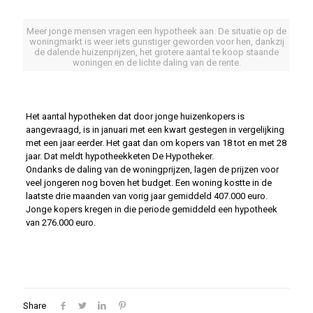
Meer jonge mensen vragen een hypotheek aan. De situatie op de
woningmarkt is weer iets gunstiger geworden voor hen, dankzij
de dalende huizenprijzen, het grotere aantal te koop staande
woningen en de lichte daling van de rente.
Het aantal hypotheken dat door jonge huizenkopers is
aangevraagd, is in januari met een kwart gestegen in vergelijking
met een jaar eerder. Het gaat dan om kopers van 18 tot en met 28
jaar. Dat meldt hypotheekketen De Hypotheker.
Ondanks de daling van de woningprijzen, lagen de prijzen voor
veel jongeren nog boven het budget. Een woning kostte in de
laatste drie maanden van vorig jaar gemiddeld 407.000 euro.
Jonge kopers kregen in die periode gemiddeld een hypotheek
van 276.000 euro.
Share