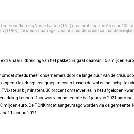
e Tegemoetkoming Vaste Lasten (TVL) gaat omhoog van 85 naar 100 pro
ten (TONK), de steunmaatregel voor huishoudens die hun noodzakelijke 
o extra naar uitbreiding van het pakket. Er gaat daarvan 150 miljoen eu
 omdat steeds meer ondernemers door de lange duur van de crisis door
en kopen. Ook dreigt een groep mensen tussen de wal en het schip te r
-steun bij minstens 30 procent omzetverlies in het afgelopen kwarta
ensdaling kennen. Daar was voor het eerste half jaar van 2021 normaal
60 miljoen euro. De TONK moet aangevraagd worden via de gemeente. Nog
anaf 1 januari 2021.