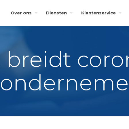
Over ons
Diensten
Klantenservice
 breidt cor
 ondernemer