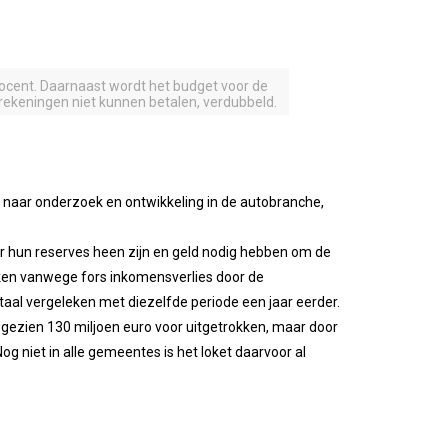
cent. Daarnaast wordt het budget voor de
rekeningen niet kunnen betalen, verdubbeld.
ro naar onderzoek en ontwikkeling in de autobranche,
 hun reserves heen zijn en geld nodig hebben om de
aken vanwege fors inkomensverlies door de
al vergeleken met diezelfde periode een jaar eerder.
 gezien 130 miljoen euro voor uitgetrokken, maar door
 niet in alle gemeentes is het loket daarvoor al