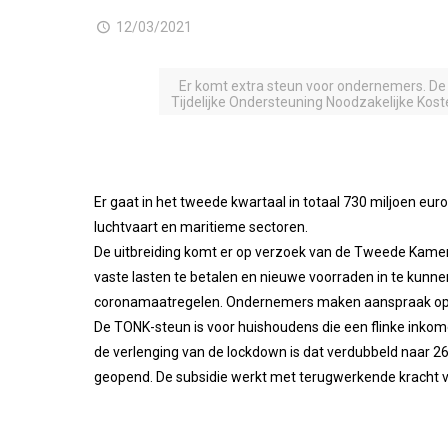
12/03/2021
Er komt extra steun voor ondernemers. D
Tijdelijke Ondersteuning Noodzakelijke Kos
Er gaat in het tweede kwartaal in totaal 730 miljoen eur
luchtvaart en maritieme sectoren.
De uitbreiding komt er op verzoek van de Tweede Kamer
vaste lasten te betalen en nieuwe voorraden in te kunn
coronamaatregelen. Ondernemers maken aanspraak op TVL
De TONK-steun is voor huishoudens die een flinke inkom
de verlenging van de lockdown is dat verdubbeld naar 2
geopend. De subsidie werkt met terugwerkende kracht v