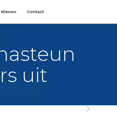
Nieuws
Contact
onasteun
s uit