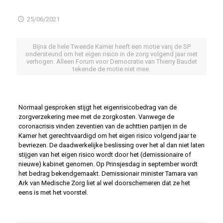
25/06/2021
Bijna de hele Tweede Kamer heeft een motie vanj de SP
ondersteund om het eigen risico in de zorg volgend jaar niet
verhogen. Alleen Forum voor Democratie van Thierry Baudet
tekende de motie niet mee.
Normaal gesproken stijgt het eigenrisicobedrag van de
zorgverzekering mee met de zorgkosten. Vanwege de
coronacrisis vinden zeventien van de achttien partijen in de
Kamer het gerechtvaardigd om het eigen risico volgend jaar te
bevriezen. De daadwerkelijke beslissing over het al dan niet laten
stijgen van het eigen risico wordt door het (demissionaire of
nieuwe) kabinet genomen. Op Prinsjesdag in september wordt
het bedrag bekendgemaakt. Demissionair minister Tamara van
Ark van Medische Zorg liet al wel doorschemeren dat ze het
eens is met het voorstel.