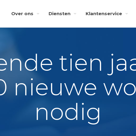
Over ons
Diensten
Klantenservice
de tien jaa
0 nieuwe w
nodig