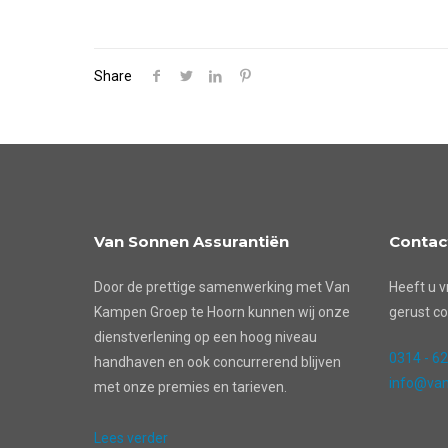
Share
Van Sonnen Assurantiën
Contac
Door de prettige samenwerking met Van
Heeft u v
Kampen Groep te Hoorn kunnen wij onze
gerust co
dienstverlening op een hoog niveau
0314 - 6
handhaven en ook concurrerend blijven
info@van
met onze premies en tarieven.
Lees verder