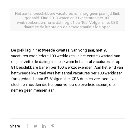
Het aantal beschikbare vacatures is in nog geen jaar tijd flink
gedaald. Eind 2019 waren er 90 vacatures per 100
werkzoekenden, nu is dat nog 51 op 100. Volgens het CBS
daarmee de krapte op de arbeidsmarkt afgelopen.
De piek lag in het tweede kwartaal van vorig jaar, met 93
vacatures voor iedere 100 werklozen. In het eerste kwartaal van
dit jaar zette de daling al in en kwam het aantal vacatures uit op
81 beschikbare banen per 100 werkzoekenden. Aan het eind van
het tweede kwartaal was het aantal vacatures per 100 werklozen
fors gedaald, naar 57. Volgens het CBS draaien veel bedrijven
slecht en houden die het puur vol op de overheidssteun, die
nemen geen mensen aan.
Share