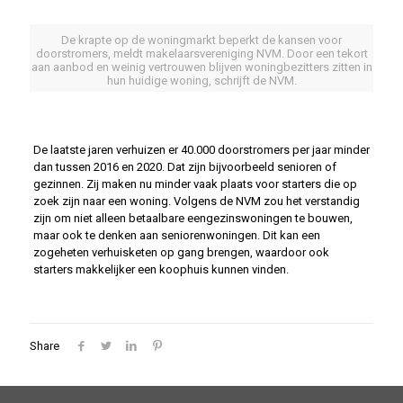
De krapte op de woningmarkt beperkt de kansen voor
doorstromers, meldt makelaarsvereniging NVM. Door een tekort
aan aanbod en weinig vertrouwen blijven woningbezitters zitten in
hun huidige woning, schrijft de NVM.
De laatste jaren verhuizen er 40.000 doorstromers per jaar minder
dan tussen 2016 en 2020. Dat zijn bijvoorbeeld senioren of
gezinnen. Zij maken nu minder vaak plaats voor starters die op
zoek zijn naar een woning. Volgens de NVM zou het verstandig
zijn om niet alleen betaalbare eengezinswoningen te bouwen,
maar ook te denken aan seniorenwoningen. Dit kan een
zogeheten verhuisketen op gang brengen, waardoor ook
starters makkelijker een koophuis kunnen vinden.
Share