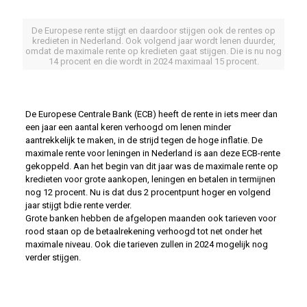
De Europese rente stijgt en daardoor stijgen ook de rentes op
kredieten in Nederland. Ook volgend jaar wordt lenen duurder,
omdat de maximale rente op kredieten gaat stijgen. Die is nu nog
14 procent en die wordt in 2024 maximaal 15 procent.
De Europese Centrale Bank (ECB) heeft de rente in iets meer dan
een jaar een aantal keren verhoogd om lenen minder
aantrekkelijk te maken, in de strijd tegen de hoge inflatie. De
maximale rente voor leningen in Nederland is aan deze ECB-rente
gekoppeld. Aan het begin van dit jaar was de maximale rente op
kredieten voor grote aankopen, leningen en betalen in termijnen
nog 12 procent. Nu is dat dus 2 procentpunt hoger en volgend
jaar stijgt bdie rente verder.
Grote banken hebben de afgelopen maanden ook tarieven voor
rood staan op de betaalrekening verhoogd tot net onder het
maximale niveau. Ook die tarieven zullen in 2024 mogelijk nog
verder stijgen.