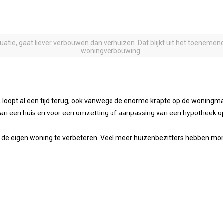
tuatie, gaat liever verbouwen dan verhuizen. Dat blijkt uit het toene
woningverbouwing.
loopt al een tijd terug, ook vanwege de enorme krapte op de woningmar
n een huis en voor een omzetting of aanpassing van een hypotheek op
 de eigen woning te verbeteren. Veel meer huizenbezitters hebben m