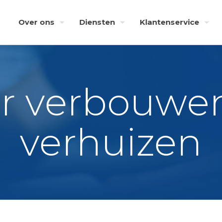
Over ons
Diensten
Klantenservice
er verbouwe
verhuizen