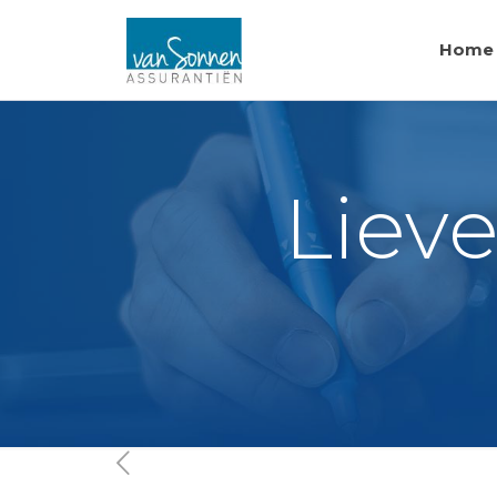
Home
Liev