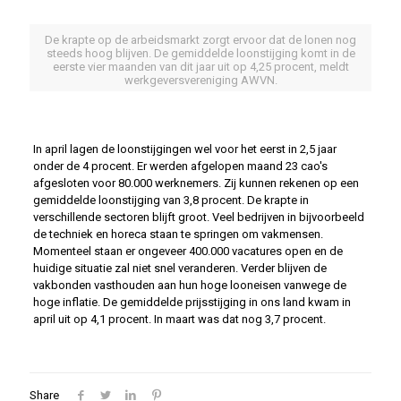
De krapte op de arbeidsmarkt zorgt ervoor dat de lonen nog
steeds hoog blijven. De gemiddelde loonstijging komt in de
eerste vier maanden van dit jaar uit op 4,25 procent, meldt
werkgeversvereniging AWVN.
In april lagen de loonstijgingen wel voor het eerst in 2,5 jaar
onder de 4 procent. Er werden afgelopen maand 23 cao's
afgesloten voor 80.000 werknemers. Zij kunnen rekenen op een
gemiddelde loonstijging van 3,8 procent. De krapte in
verschillende sectoren blijft groot. Veel bedrijven in bijvoorbeeld
de techniek en horeca staan te springen om vakmensen.
Momenteel staan er ongeveer 400.000 vacatures open en de
huidige situatie zal niet snel veranderen. Verder blijven de
vakbonden vasthouden aan hun hoge looneisen vanwege de
hoge inflatie. De gemiddelde prijsstijging in ons land kwam in
april uit op 4,1 procent. In maart was dat nog 3,7 procent.
Share